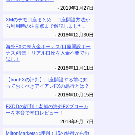
2019年1月27日
XMのデモ口座まとめ！口座開設方法か
ら利用時の注意点まで解説しました。
2018年12月30日
海外FXの未入金ボーナス(口座開設ボー
ナス)特集！リアル口座を入金不要でお
試し！
2018年11月11日
【IronFXの評判】口座開設する前に知
っておくべきアイアンFXの悪行とは？
2018年10月15日
FXDDの評判！老舗の海外FXブローカ
ーを本音で辛口レビュー！
2018年9月17日
MiltonMarketsの評判！15の特徴から徹