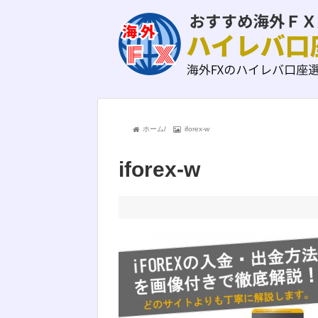
ホーム
/
iforex-w
iforex-w