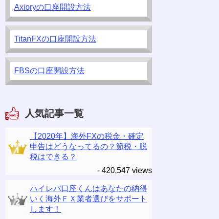
Axioryの口座開設方法
TitanFXの口座開設方法
FBSの口座開設方法
人気記事一覧
【2020年】海外FXの税金・確定
申告はどうなってるの？節税・脱
税はできる？
- 420,547 views
ハイレバ口座くんはあなたの納得
いく海外ＦＸ業者選びをサポート
します！