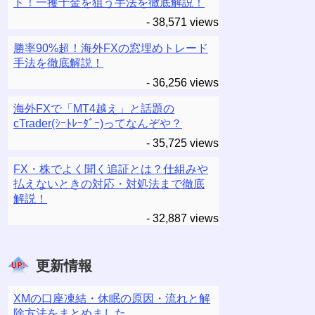
ド！一攫千金を狙う手法を徹底解説！
- 38,571 views
勝率90%超！海外FXの窓埋めトレード
手法を徹底解説！
- 36,256 views
海外FXで「MT4越え」と話題の
cTrader(ｼｰﾄﾚｰﾀﾞｰ)ってなんぞや？
- 35,725 views
FX・株でよく聞く追証とは？仕組みや
払えないときの対応・対処法まで徹底
解説！
- 32,887 views
更新情報
XMの口座凍結・休眠の原因・流れと解
除方法をまとめました