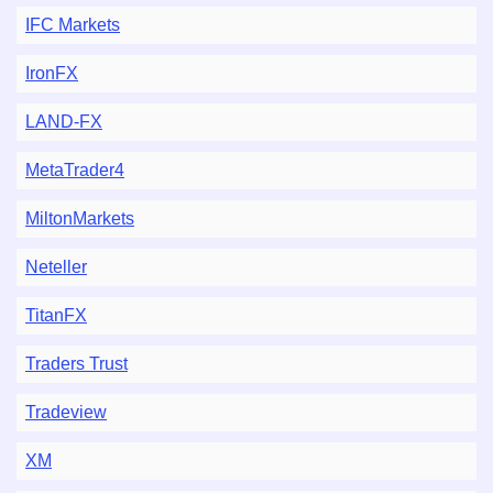
IFC Markets
IronFX
LAND-FX
MetaTrader4
MiltonMarkets
Neteller
TitanFX
Traders Trust
Tradeview
XM