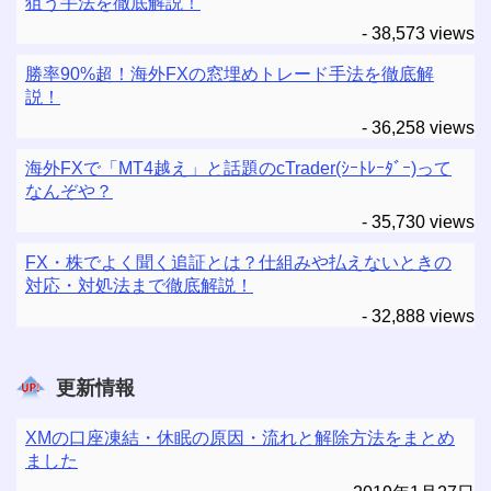
狙う手法を徹底解説！
- 38,573 views
勝率90%超！海外FXの窓埋めトレード手法を徹底解
説！
- 36,258 views
海外FXで「MT4越え」と話題のcTrader(ｼｰﾄﾚｰﾀﾞｰ)って
なんぞや？
- 35,730 views
FX・株でよく聞く追証とは？仕組みや払えないときの
対応・対処法まで徹底解説！
- 32,888 views
更新情報
XMの口座凍結・休眠の原因・流れと解除方法をまとめ
ました