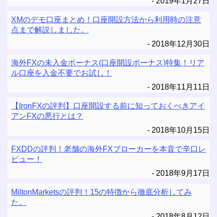
2019年1月27日
XMのデモ口座まとめ！口座開設方法から利用時の注意
点まで解説しました。
2018年12月30日
海外FXの未入金ボーナス(口座開設ボーナス)特集！リア
ル口座を入金不要でお試し！
2018年11月11日
【IronFXの評判】口座開設する前に知っておくべきアイ
アンFXの悪行とは？
2018年10月15日
FXDDの評判！老舗の海外FXブローカーを本音で辛口レ
ビュー！
2018年9月17日
MiltonMarketsの評判！15の特徴から徹底分析してみ
た。
2018年8月12日