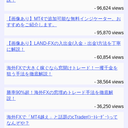
説！
- 96,624 views
【画像あり】MT4で追加可能な無料インジケーター。お
すすめをご紹介します。
- 95,870 views
【画像あり】LAND-FXの入出金(入金・出金)方法を丁寧
に解説！
- 60,854 views
海外FXで大きく稼ぐなら窓開けトレード！一攫千金を
狙う手法を徹底解説！
- 38,564 views
勝率90%超！海外FXの窓埋めトレード手法を徹底解
説！
- 36,250 views
海外FXで「MT4越え」と話題のcTrader(ｼｰﾄﾚｰﾀﾞｰ)って
なんぞや？