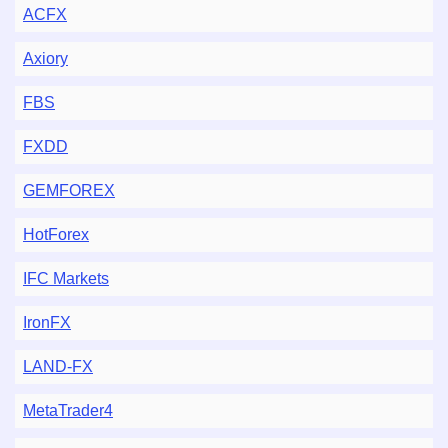
ACFX
Axiory
FBS
FXDD
GEMFOREX
HotForex
IFC Markets
IronFX
LAND-FX
MetaTrader4