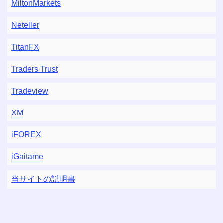
MiltonMarkets
Neteller
TitanFX
Traders Trust
Tradeview
XM
iFOREX
iGaitame
当サイトの説明書