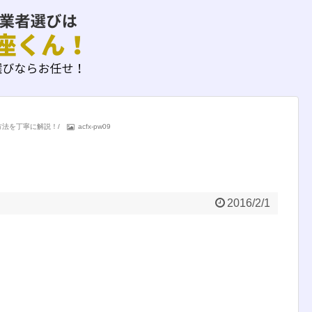
)方法を丁寧に解説！
/
acfx-pw09
2016/2/1