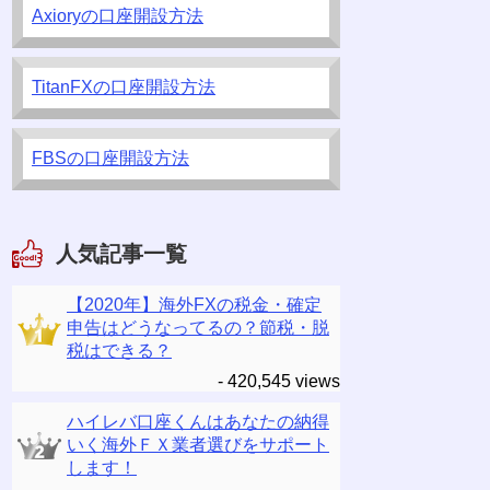
Axioryの口座開設方法
TitanFXの口座開設方法
FBSの口座開設方法
人気記事一覧
【2020年】海外FXの税金・確定
申告はどうなってるの？節税・脱
税はできる？
- 420,545 views
ハイレバ口座くんはあなたの納得
いく海外ＦＸ業者選びをサポート
します！