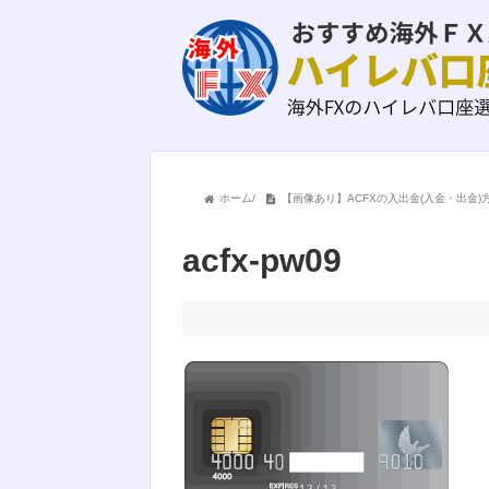
ホーム
/
【画像あり】ACFXの入出金(入金・出金
acfx-pw09