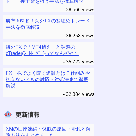
ド！一攫千金を狙う手法を徹底解説！
- 38,566 views
勝率90%超！海外FXの窓埋めトレード
手法を徹底解説！
- 36,253 views
海外FXで「MT4越え」と話題の
cTrader(ｼｰﾄﾚｰﾀﾞｰ)ってなんぞや？
- 35,722 views
FX・株でよく聞く追証とは？仕組みや
払えないときの対応・対処法まで徹底
解説！
- 32,884 views
更新情報
XMの口座凍結・休眠の原因・流れと解
除方法をまとめました