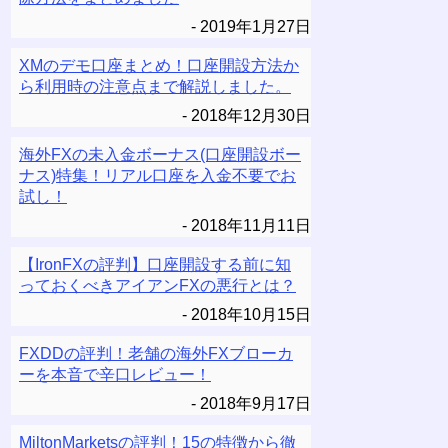
2019年1月27日
XMのデモ口座まとめ！口座開設方法か
ら利用時の注意点まで解説しました。
2018年12月30日
海外FXの未入金ボーナス(口座開設ボー
ナス)特集！リアル口座を入金不要でお
試し！
2018年11月11日
【IronFXの評判】口座開設する前に知
っておくべきアイアンFXの悪行とは？
2018年10月15日
FXDDの評判！老舗の海外FXブローカ
ーを本音で辛口レビュー！
2018年9月17日
MiltonMarketsの評判！15の特徴から徹