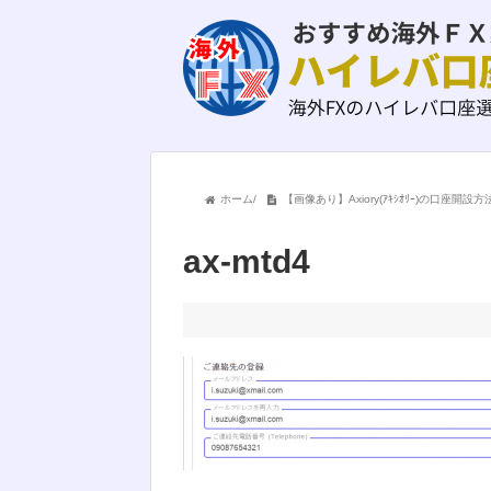
ホーム
/
【画像あり】Axiory(ｱｷｼｵﾘｰ)の口座
ax-mtd4