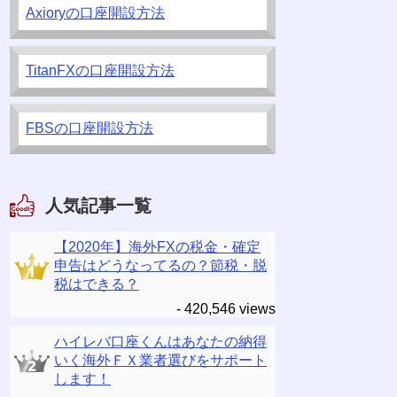
Axioryの口座開設方法
TitanFXの口座開設方法
FBSの口座開設方法
人気記事一覧
【2020年】海外FXの税金・確定
申告はどうなってるの？節税・脱
税はできる？
- 420,546 views
ハイレバ口座くんはあなたの納得
いく海外ＦＸ業者選びをサポート
します！