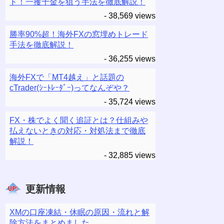
ド！一攫千金を狙う手法を徹底解説！
- 38,569 views
勝率90%超！海外FXの窓埋めトレード
手法を徹底解説！
- 36,255 views
海外FXで「MT4越え」と話題の
cTrader(ｼｰﾄﾚｰﾀﾞｰ)ってなんぞや？
- 35,724 views
FX・株でよく聞く追証とは？仕組みや
払えないときの対応・対処法まで徹底
解説！
- 32,885 views
更新情報
XMの口座凍結・休眠の原因・流れと解
除方法をまとめました