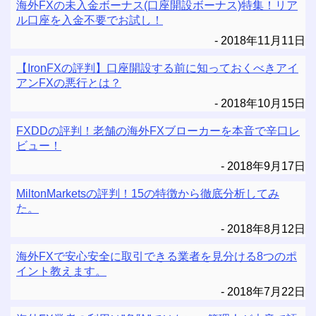
海外FXの未入金ボーナス(口座開設ボーナス)特集！リア
ル口座を入金不要でお試し！
2018年11月11日
【IronFXの評判】口座開設する前に知っておくべきアイ
アンFXの悪行とは？
2018年10月15日
FXDDの評判！老舗の海外FXブローカーを本音で辛口レ
ビュー！
2018年9月17日
MiltonMarketsの評判！15の特徴から徹底分析してみ
た。
2018年8月12日
海外FXで安心安全に取引できる業者を見分ける8つのポ
イント教えます。
2018年7月22日