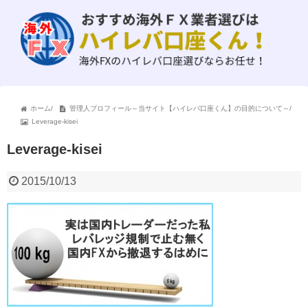
ホーム
/
管理人プロフィール～当サイト【ハイレバ口座くん】の目的について～
/
Leverage-kisei
Leverage-kisei
2015/10/13