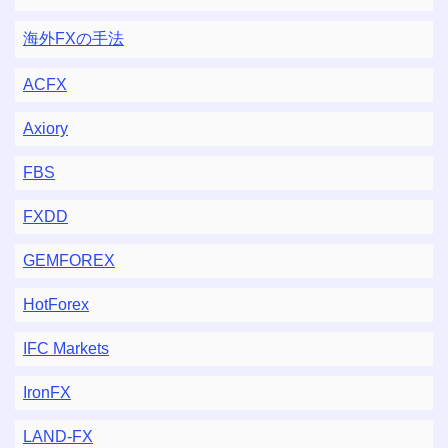
海外FXの手法
ACFX
Axiory
FBS
FXDD
GEMFOREX
HotForex
IFC Markets
IronFX
LAND-FX