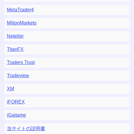
MetaTrader4
MiltonMarkets
Neteller
TitanFX
Traders Trust
Tradeview
XM
iFOREX
iGaitame
当サイトの説明書