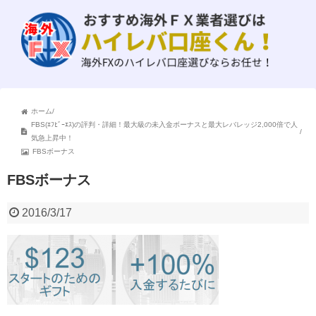
ホーム
/
FBS(ｴﾌﾋﾞｰｴｽ)の評判・詳細！最大級の未入金ボーナスと最大レバレッジ2,000倍で人
/
気急上昇中！
FBSボーナス
FBSボーナス
2016/3/17