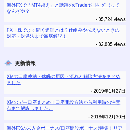
海外FXで「MT4越え」と話題のcTrader(ｼｰﾄﾚｰﾀﾞｰ)って
なんぞや？
- 35,724 views
FX・株でよく聞く追証とは？仕組みや払えないときの
対応・対処法まで徹底解説！
- 32,885 views
更新情報
XMの口座凍結・休眠の原因・流れと解除方法をまとめ
ました
2019年1月27日
XMのデモ口座まとめ！口座開設方法から利用時の注意
点まで解説しました。
2018年12月30日
海外FXの未入金ボーナス(口座開設ボーナス)特集！リア