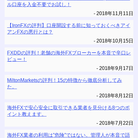
ル口座を入金不要でお試し！
2018年11月11日
【IronFXの評判】口座開設する前に知っておくべきアイ
アンFXの悪行とは？
2018年10月15日
FXDDの評判！老舗の海外FXブローカーを本音で辛口レ
ビュー！
2018年9月17日
MiltonMarketsの評判！15の特徴から徹底分析してみ
た。
2018年8月12日
海外FXで安心安全に取引できる業者を見分ける8つのポ
イント教えます。
2018年7月22日
海外FX業者の利用は”危険”ではない。管理人が本音で語