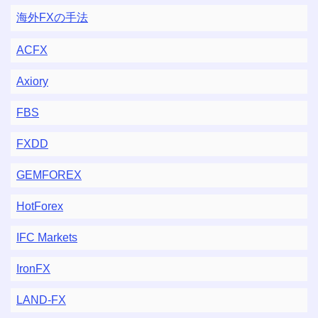
海外FXの手法
ACFX
Axiory
FBS
FXDD
GEMFOREX
HotForex
IFC Markets
IronFX
LAND-FX