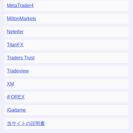
MetaTrader4
MiltonMarkets
Neteller
TitanFX
Traders Trust
Tradeview
XM
iFOREX
iGaitame
当サイトの説明書