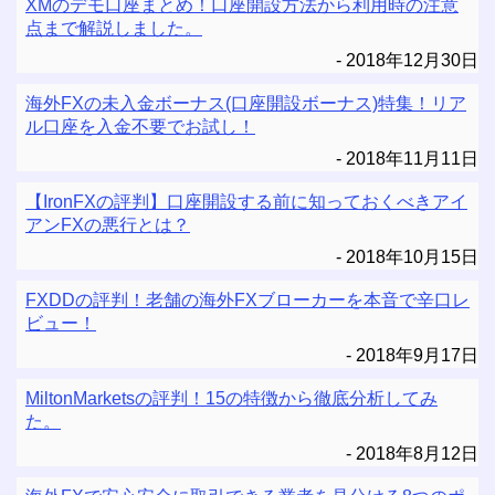
XMのデモ口座まとめ！口座開設方法から利用時の注意
点まで解説しました。
2018年12月30日
海外FXの未入金ボーナス(口座開設ボーナス)特集！リア
ル口座を入金不要でお試し！
2018年11月11日
【IronFXの評判】口座開設する前に知っておくべきアイ
アンFXの悪行とは？
2018年10月15日
FXDDの評判！老舗の海外FXブローカーを本音で辛口レ
ビュー！
2018年9月17日
MiltonMarketsの評判！15の特徴から徹底分析してみ
た。
2018年8月12日