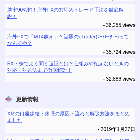
勝率90%超！海外FXの窓埋めトレード手法を徹底解
説！
- 36,255 views
海外FXで「MT4越え」と話題のcTrader(ｼｰﾄﾚｰﾀﾞｰ)って
なんぞや？
- 35,724 views
FX・株でよく聞く追証とは？仕組みや払えないときの
対応・対処法まで徹底解説！
- 32,886 views
更新情報
XMの口座凍結・休眠の原因・流れと解除方法をまとめ
ました
2019年1月27日