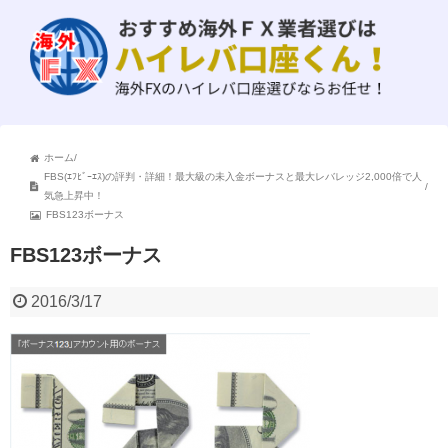
ホーム
/
FBS(ｴﾌﾋﾞｰｴｽ)の評判・詳細！最大級の未入金ボーナスと最大レバレッジ2,000倍で人
/
気急上昇中！
FBS123ボーナス
FBS123ボーナス
2016/3/17