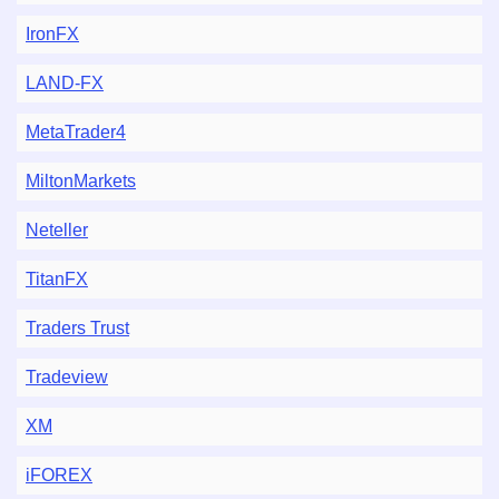
IronFX
LAND-FX
MetaTrader4
MiltonMarkets
Neteller
TitanFX
Traders Trust
Tradeview
XM
iFOREX