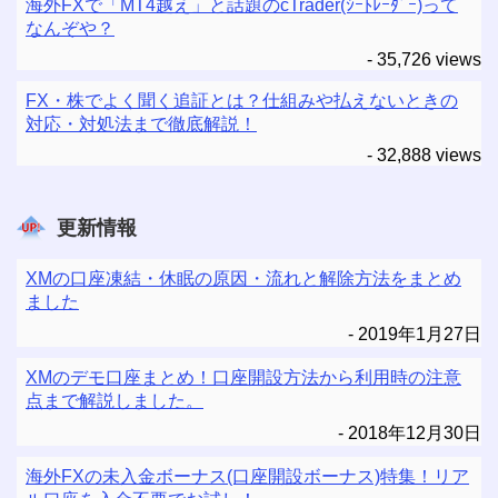
海外FXで「MT4越え」と話題のcTrader(ｼｰﾄﾚｰﾀﾞｰ)って
なんぞや？
- 35,726 views
FX・株でよく聞く追証とは？仕組みや払えないときの
対応・対処法まで徹底解説！
- 32,888 views
更新情報
XMの口座凍結・休眠の原因・流れと解除方法をまとめ
ました
2019年1月27日
XMのデモ口座まとめ！口座開設方法から利用時の注意
点まで解説しました。
2018年12月30日
海外FXの未入金ボーナス(口座開設ボーナス)特集！リア