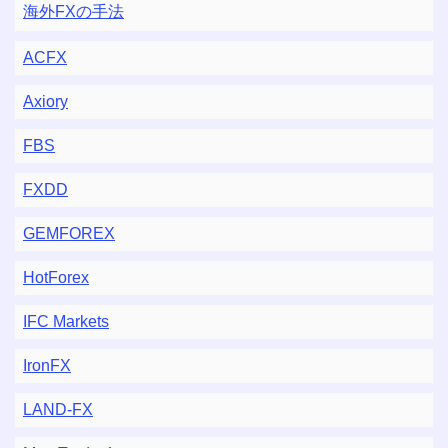
海外FXの手法
ACFX
Axiory
FBS
FXDD
GEMFOREX
HotForex
IFC Markets
IronFX
LAND-FX