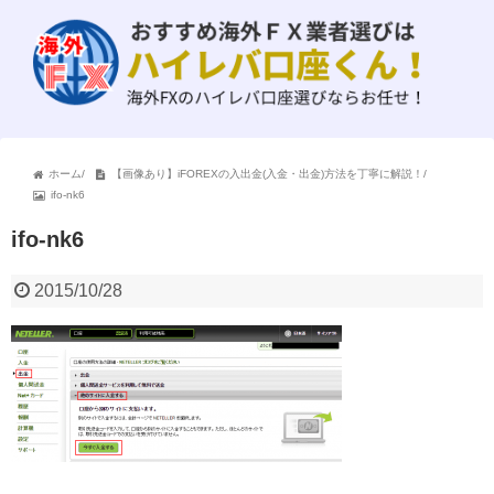
ホーム
/
【画像あり】iFOREXの入出金(入金・出金)方法を丁寧に解説！
/
ifo-nk6
ifo-nk6
2015/10/28