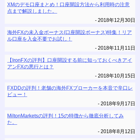
XMのデモ口座まとめ！口座開設方法から利用時の注意
点まで解説しました。
2018年12月30日
海外FXの未入金ボーナス(口座開設ボーナス)特集！リア
ル口座を入金不要でお試し！
2018年11月11日
【IronFXの評判】口座開設する前に知っておくべきアイ
アンFXの悪行とは？
2018年10月15日
FXDDの評判！老舗の海外FXブローカーを本音で辛口レ
ビュー！
2018年9月17日
MiltonMarketsの評判！15の特徴から徹底分析してみ
た。
2018年8月12日