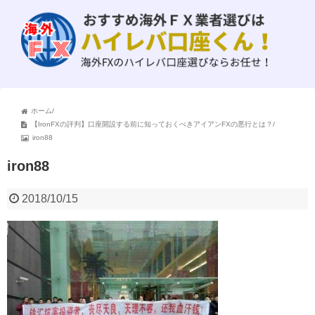
ホーム
/
【IronFXの評判】口座開設する前に知っておくべきアイアンFXの悪行とは？
/
iron88
iron88
2018/10/15