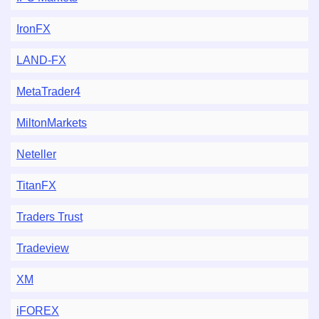
IronFX
LAND-FX
MetaTrader4
MiltonMarkets
Neteller
TitanFX
Traders Trust
Tradeview
XM
iFOREX