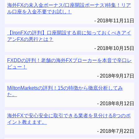
海外FXの未入金ボーナス(口座開設ボーナス)特集！リア
ル口座を入金不要でお試し！
2018年11月11日
【IronFXの評判】口座開設する前に知っておくべきアイ
アンFXの悪行とは？
2018年10月15日
FXDDの評判！老舗の海外FXブローカーを本音で辛口レ
ビュー！
2018年9月17日
MiltonMarketsの評判！15の特徴から徹底分析してみ
た。
2018年8月12日
海外FXで安心安全に取引できる業者を見分ける8つのポ
イント教えます。
2018年7月22日