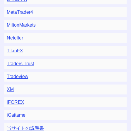
MetaTrader4
MiltonMarkets
Neteller
TitanFX
Traders Trust
Tradeview
XM
iFOREX
iGaitame
当サイトの説明書