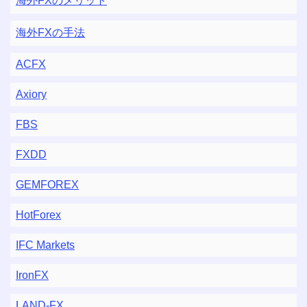
海外FXのメリット
海外FXの手法
ACFX
Axiory
FBS
FXDD
GEMFOREX
HotForex
IFC Markets
IronFX
LAND-FX