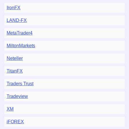
IronFX
LAND-FX
MetaTrader4
MiltonMarkets
Neteller
TitanFX
Traders Trust
Tradeview
XM
iFOREX