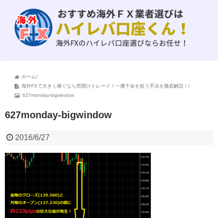
ホーム
/
海外FXで大きく稼ぐなら窓開けトレード！一攫千金を狙う手法を徹底解説！
/
627monday-bigwindow
627monday-bigwindow
2016/6/27