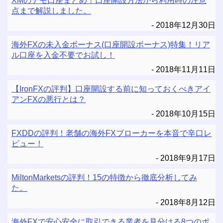
XMのデモ口座まとめ！口座開設方法から利用時の注意
点まで解説しました。
2018年12月30日
海外FXの未入金ボーナス(口座開設ボーナス)特集！リア
ル口座を入金不要でお試し！
2018年11月11日
【IronFXの評判】口座開設する前に知っておくべきアイ
アンFXの悪行とは？
2018年10月15日
FXDDの評判！老舗の海外FXブローカーを本音で辛口レ
ビュー！
2018年9月17日
MiltonMarketsの評判！15の特徴から徹底分析してみ
た。
2018年8月12日
海外FXで安心安全に取引できる業者を見分ける8つのポ