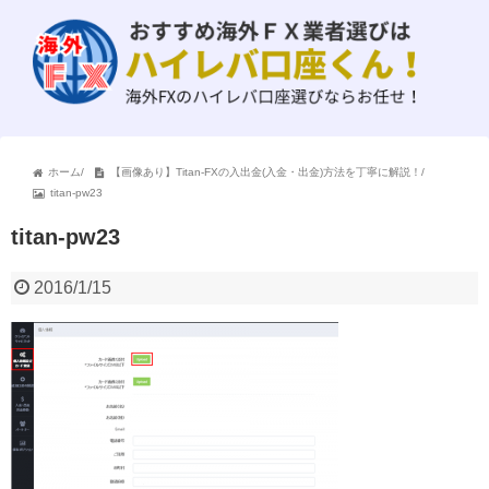
ホーム
/
【画像あり】Titan-FXの入出金(入金・出金)方法を丁寧に解説！
/
titan-pw23
titan-pw23
2016/1/15