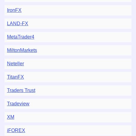
IronFX
LAND-FX
MetaTrader4
MiltonMarkets
Neteller
TitanFX
Traders Trust
Tradeview
XM
iFOREX