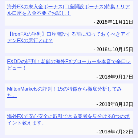
海外FXの未入金ボーナス(口座開設ボーナス)特集！リア
ル口座を入金不要でお試し！
2018年11月11日
【IronFXの評判】口座開設する前に知っておくべきアイ
アンFXの悪行とは？
2018年10月15日
FXDDの評判！老舗の海外FXブローカーを本音で辛口レ
ビュー！
2018年9月17日
MiltonMarketsの評判！15の特徴から徹底分析してみ
た。
2018年8月12日
海外FXで安心安全に取引できる業者を見分ける8つのポ
イント教えます。
2018年7月22日