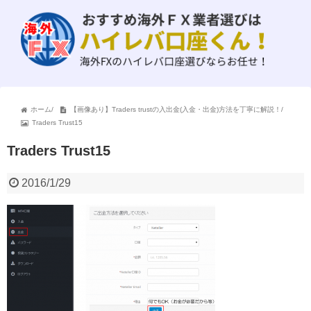
ホーム
/
【画像あり】Traders trustの入出金(入金・出金)方法を丁寧に解説！
/
Traders Trust15
Traders Trust15
2016/1/29