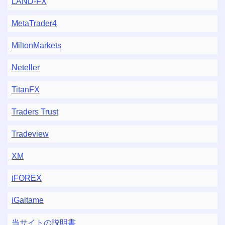
LAND-FX
MetaTrader4
MiltonMarkets
Neteller
TitanFX
Traders Trust
Tradeview
XM
iFOREX
iGaitame
当サイトの説明書