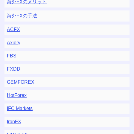
海外FXのメリット
海外FXの手法
ACFX
Axiory
FBS
FXDD
GEMFOREX
HotForex
IFC Markets
IronFX