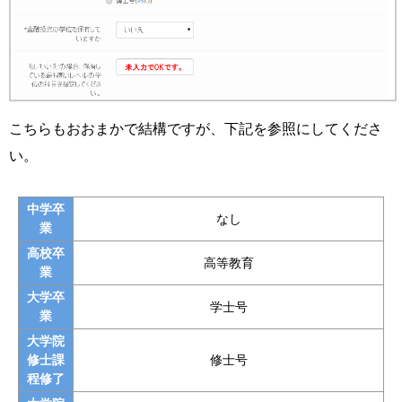
こちらもおおまかで結構ですが、下記を参照にしてくださ
い。
中学卒
なし
業
高校卒
高等教育
業
大学卒
学士号
業
大学院
修士課
修士号
程修了