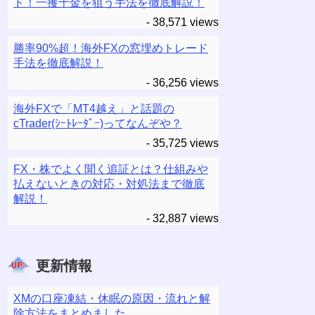
ド！一攫千金を狙う手法を徹底解説！
- 38,571 views
勝率90%超！海外FXの窓埋めトレード
手法を徹底解説！
- 36,256 views
海外FXで「MT4越え」と話題の
cTrader(ｼｰﾄﾚｰﾀﾞｰ)ってなんぞや？
- 35,725 views
FX・株でよく聞く追証とは？仕組みや
払えないときの対応・対処法まで徹底
解説！
- 32,887 views
更新情報
XMの口座凍結・休眠の原因・流れと解
除方法をまとめました