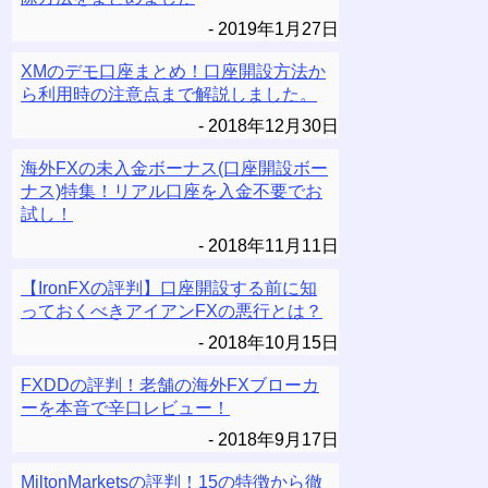
2019年1月27日
XMのデモ口座まとめ！口座開設方法か
ら利用時の注意点まで解説しました。
2018年12月30日
海外FXの未入金ボーナス(口座開設ボー
ナス)特集！リアル口座を入金不要でお
試し！
2018年11月11日
【IronFXの評判】口座開設する前に知
っておくべきアイアンFXの悪行とは？
2018年10月15日
FXDDの評判！老舗の海外FXブローカ
ーを本音で辛口レビュー！
2018年9月17日
MiltonMarketsの評判！15の特徴から徹