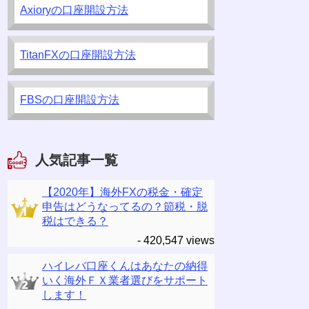
Axioryの口座開設方法
TitanFXの口座開設方法
FBSの口座開設方法
人気記事一覧
【2020年】海外FXの税金・確定
申告はどうなってるの？節税・脱
税はできる？
- 420,547 views
ハイレバ口座くんはあなたの納得
いく海外ＦＸ業者選びをサポート
します！