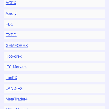
ACFX
Axiory
FBS
FXDD
GEMFOREX
HotForex
IFC Markets
IronFX
LAND-FX
MetaTrader4