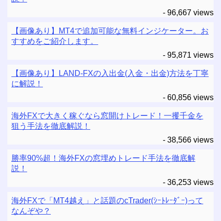
- 96,667 views
【画像あり】MT4で追加可能な無料インジケーター。お
すすめをご紹介します。
- 95,871 views
【画像あり】LAND-FXの入出金(入金・出金)方法を丁寧
に解説！
- 60,856 views
海外FXで大きく稼ぐなら窓開けトレード！一攫千金を
狙う手法を徹底解説！
- 38,566 views
勝率90%超！海外FXの窓埋めトレード手法を徹底解
説！
- 36,253 views
海外FXで「MT4越え」と話題のcTrader(ｼｰﾄﾚｰﾀﾞｰ)って
なんぞや？