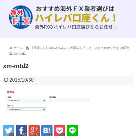
ホーム
/
【画像あり】XM(ｴｯｸｽｴﾑ)の口座開設方法！どこよりもわかりやすく解説
/
xm-mtd2
xm-mtd2
2015/10/30
0