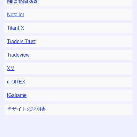
MiltonMarkets
Neteller
TitanFX
Traders Trust
Tradeview
XM
iFOREX
iGaitame
当サイトの説明書