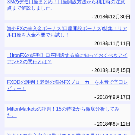
XMのデモ口座まとめ！口座開設方法から利用時の注意
点まで解説しました。
2018年12月30日
海外FXの未入金ボーナス(口座開設ボーナス)特集！リア
ル口座を入金不要でお試し！
2018年11月11日
【IronFXの評判】口座開設する前に知っておくべきアイ
アンFXの悪行とは？
2018年10月15日
FXDDの評判！老舗の海外FXブローカーを本音で辛口レ
ビュー！
2018年9月17日
MiltonMarketsの評判！15の特徴から徹底分析してみ
た。
2018年8月12日