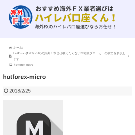
ホーム
/
HotForex(ﾎｯﾄﾌｫﾚｯｸｽ)の評判！本当は教えたくない本格派ブローカーの実力を解説し
/
ます。
hotforex-micro
hotforex-micro
2018/2/25