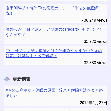
勝率90%超！海外FXの窓埋めトレード手法を徹底解
説！
- 36,249 views
海外FXで「MT4越え」と話題のcTrader(ｼｰﾄﾚｰﾀﾞｰ)って
なんぞや？
- 35,720 views
FX・株でよく聞く追証とは？仕組みや払えないときの
対応・対処法まで徹底解説！
- 32,880 views
更新情報
XMの口座凍結・休眠の原因・流れと解除方法をまとめ
ました
2019年1月27日