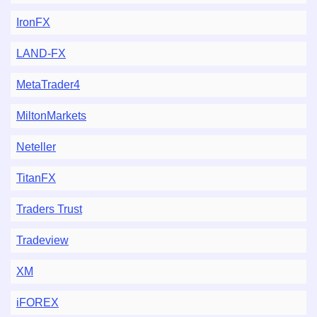
IronFX
LAND-FX
MetaTrader4
MiltonMarkets
Neteller
TitanFX
Traders Trust
Tradeview
XM
iFOREX