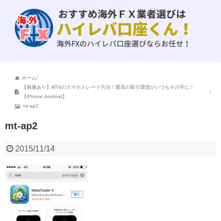
ホーム
/
【画像あり】MT4のスマホトレード方法！最高の取引環境がいつもその手に！
/
【iPhone,Android】
mt-ap2
mt-ap2
2015/11/14