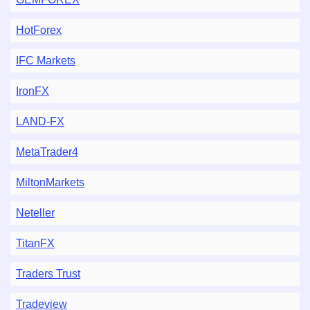
HotForex
IFC Markets
IronFX
LAND-FX
MetaTrader4
MiltonMarkets
Neteller
TitanFX
Traders Trust
Tradeview