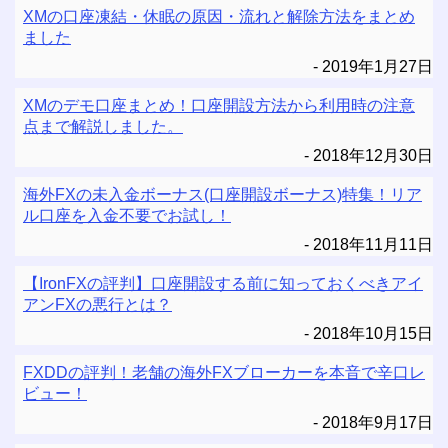
XMの口座凍結・休眠の原因・流れと解除方法をまとめ
ました
2019年1月27日
XMのデモ口座まとめ！口座開設方法から利用時の注意
点まで解説しました。
2018年12月30日
海外FXの未入金ボーナス(口座開設ボーナス)特集！リア
ル口座を入金不要でお試し！
2018年11月11日
【IronFXの評判】口座開設する前に知っておくべきアイ
アンFXの悪行とは？
2018年10月15日
FXDDの評判！老舗の海外FXブローカーを本音で辛口レ
ビュー！
2018年9月17日