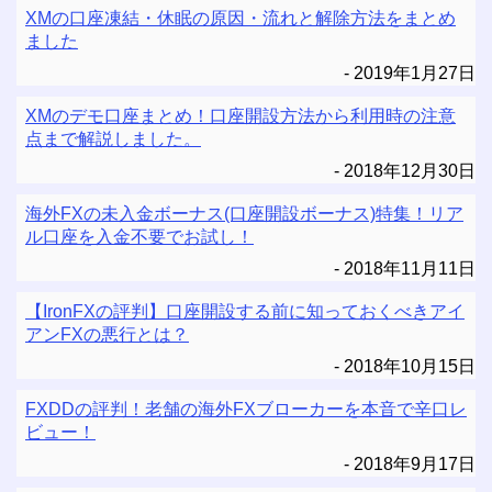
XMの口座凍結・休眠の原因・流れと解除方法をまとめ
ました
2019年1月27日
XMのデモ口座まとめ！口座開設方法から利用時の注意
点まで解説しました。
2018年12月30日
海外FXの未入金ボーナス(口座開設ボーナス)特集！リア
ル口座を入金不要でお試し！
2018年11月11日
【IronFXの評判】口座開設する前に知っておくべきアイ
アンFXの悪行とは？
2018年10月15日
FXDDの評判！老舗の海外FXブローカーを本音で辛口レ
ビュー！
2018年9月17日