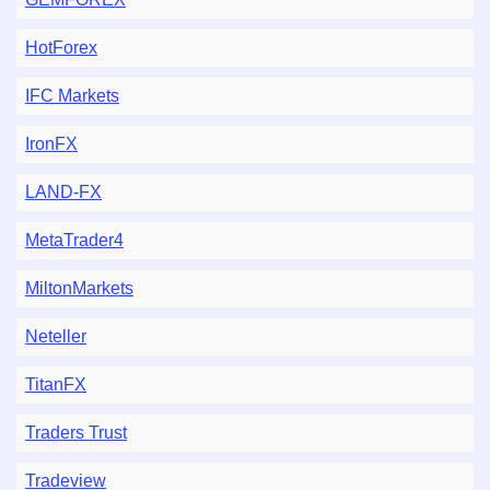
HotForex
IFC Markets
IronFX
LAND-FX
MetaTrader4
MiltonMarkets
Neteller
TitanFX
Traders Trust
Tradeview