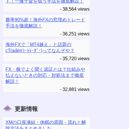
ド！一攫千金を狙う手法を徹底解説！
- 38,564 views
勝率90%超！海外FXの窓埋めトレード
手法を徹底解説！
- 36,251 views
海外FXで「MT4越え」と話題の
cTrader(ｼｰﾄﾚｰﾀﾞｰ)ってなんぞや？
- 35,720 views
FX・株でよく聞く追証とは？仕組みや
払えないときの対応・対処法まで徹底
解説！
- 32,881 views
更新情報
XMの口座凍結・休眠の原因・流れと解
除方法をまとめました