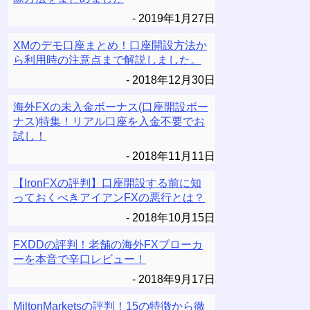
2019年1月27日
XMのデモ口座まとめ！口座開設方法か
ら利用時の注意点まで解説しました。
2018年12月30日
海外FXの未入金ボーナス(口座開設ボー
ナス)特集！リアル口座を入金不要でお
試し！
2018年11月11日
【IronFXの評判】口座開設する前に知
っておくべきアイアンFXの悪行とは？
2018年10月15日
FXDDの評判！老舗の海外FXブローカ
ーを本音で辛口レビュー！
2018年9月17日
MiltonMarketsの評判！15の特徴から徹