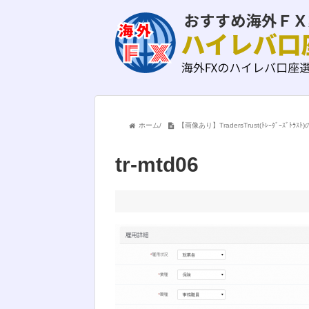
ホーム
/
【画像あり】TradersTrust(ﾄﾚｰﾀﾞｰ
tr-mtd06